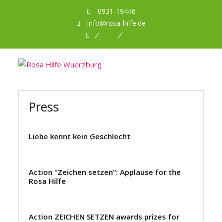
0931-19446
info@rosa-hilfe.de
Facebook
Planet
DBNA
Romeo
Press
Liebe kennt kein Geschlecht
Action “Zeichen setzen”: Applause for the
Rosa Hilfe
Action ZEICHEN SETZEN awards prizes for